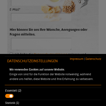
E-Mail*
Hier können Sie uns Ihre Wünsche, Anregungen oder
Fragen mitteilen.
Ich habe die
Datenschutzerklärung
gelesen und
akzeptiert.*
Impressum
|
Datenschutz
DATENSCHUTZEINSTELLUNGEN
Absenden
Wir verwenden Cookies auf unserer Website.
Einige von sind für die Funktion der Website notwendig, während
andere uns helfen, diese Website und Ihre Erfahrung zu verbessern.
Essentiell (2)
DYNAMIC PROFESSIONAL
Statistik (1)
Robert-Koch-Straße 7