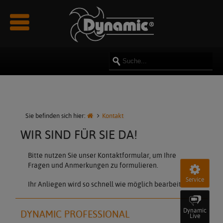
Newsmeldungen
Über uns
Rezepte
Reparatur
Kataloge & Prospekte
Videos
Impressum
Innovationen
Team
Manuals
Bilder
Datenschutz
Karriere & Jobs
Ersatzteile
AGB
Partner & Sponsoring
Sie befinden sich hier:
Kontakt
WIR SIND FÜR SIE DA!
Kundenmeinungen - Referenzen
Bitte nutzen Sie unser Kontaktformular, um Ihre
Fragen und Anmerkungen zu formulieren.
Service
Ihr Anliegen wird so schnell wie möglich bearbeitet.
Dynamic
DYNAMIC PROFESSIONAL
Live