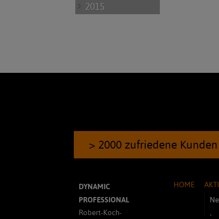
2015
> 2000 zufriedene Kunden
HOME
AKT
DYNAMIC
PROFESSIONAL
Ne
Robert-Koch-
In