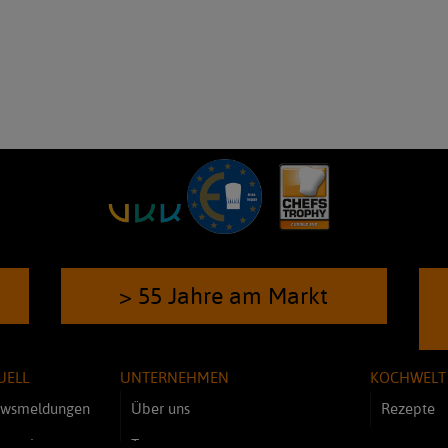
> 55 Jahre am Markt
UELL
UNTERNEHMEN
KOCHWELT
wsmeldungen
Über uns
Rezepte
novationen
Team