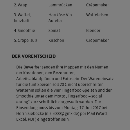
2. Wrap
Lammrücken
Crêpemaker
3. Waffel,
Hartkäse Via
Waffeleisen
herzhaft
Aurelia
4. Smoothie
Spinat
Blender
5. Crêpe, süß
Kirschen
Crêpemaker
DER VORENTSCHEID
Die Bewerber senden ihre Mappen mit den Namen
der Kreationen, den Rezepturen,
Arbeitsablaufplänen und Fotos ein. Der Wareneinsatz
für die fünf Speisen soll 20 € nicht überschreiten.
Weiterhin sollen die vier Fingerfood-Speisen und der
Smoothie unter dem Motto „Fingerfood – social
eating“ kurz schriftlich dargestellt werden. Die
Einsendung muss bis zum Montag, 17. Juli 2017 bei
Herrn Siebecke (nisi3000@gmx.de) per Mail (Word,
Excel, PDF) eingetroffen sein.