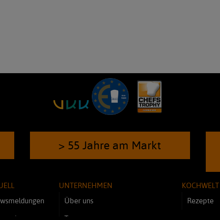
> 55 Jahre am Markt
UELL
UNTERNEHMEN
KOCHWELT
wsmeldungen
Über uns
Rezepte
novationen
Team