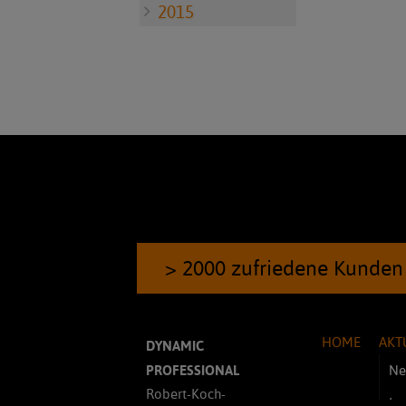
2015
> 2000 zufriedene Kunden
HOME
AKT
DYNAMIC
PROFESSIONAL
Ne
Robert-Koch-
In