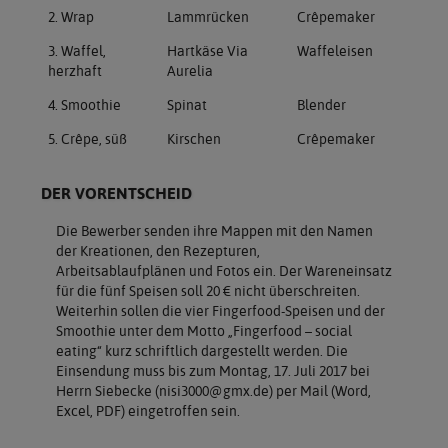
2. Wrap
Lammrücken
Crêpemaker
3. Waffel,
Hartkäse Via
Waffeleisen
herzhaft
Aurelia
4. Smoothie
Spinat
Blender
5. Crêpe, süß
Kirschen
Crêpemaker
DER VORENTSCHEID
Die Bewerber senden ihre Mappen mit den Namen
der Kreationen, den Rezepturen,
Arbeitsablaufplänen und Fotos ein. Der Wareneinsatz
für die fünf Speisen soll 20 € nicht überschreiten.
Weiterhin sollen die vier Fingerfood-Speisen und der
Smoothie unter dem Motto „Fingerfood – social
eating“ kurz schriftlich dargestellt werden. Die
Einsendung muss bis zum Montag, 17. Juli 2017 bei
Herrn Siebecke (nisi3000@gmx.de) per Mail (Word,
Excel, PDF) eingetroffen sein.