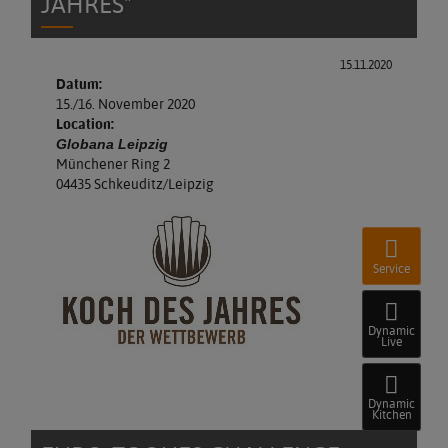
JAHRES"
15.11.2020
Datum:
15./16. November 2020
Location:
Globana Leipzig
Münchener Ring 2
04435 Schkeuditz/Leipzig
Service
Dynamic
Live
Dynamic
Kitchen