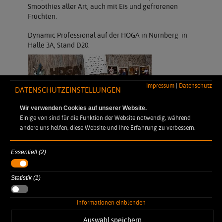
Smoothies aller Art, auch mit Eis und gefrorenen
Früchten.
Dynamic Professional auf der HOGA in Nürnberg in
Halle 3A, Stand D20.
Impressum
|
Datenschutz
DATENSCHUTZEINSTELLUNGEN
Wir verwenden Cookies auf unserer Website.
Einige von sind für die Funktion der Website notwendig, während
andere uns helfen, diese Website und Ihre Erfahrung zu verbessern.
Essentiell (2)
DYNAMIC PROFESSIONAL
Statistik (1)
Robert-Koch-Straße 7
77694 Kehl Auenheim
Informationen einblenden
info@dynamic-professional.de
+49 7851 886 45-0
Auswahl speichern