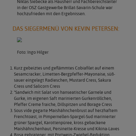
Niklas Siebecke als Hausherr und Fachbereichsleiter
in der OSZ Gastgewerbe Brillat-Savarin-Schule war
hochzufrieden mit den Ergebnissen.
DAS SIEGERMENÜ VON KEVIN PETERSEN:
Foto: Ingo Hilger
Kurz gebeiztes und geflämmtes Cobiafilet auf einem
Sesamcracker, Limetten-Bergpfeffer-Mayonaise, süß-
sauer eingelegt Radieschen, Mustard Cress, Sakura
Cress und Salicorn Cress
"Sandwich mit Salat von hanseatischer Garnele und
Gurke, im eigenen Saft marinierten Gurkenröllchen,
Pfeffer Creme fraiche, Dillspitzen und Borage Cress
Sous vide gegarte Maishähnchenbrust auf herzhaftem
Frenchtoast, in Pimpernellen-Spargel-Sud marinierter
grüner Spargel, Karottenpüree, kross gebackene
Maishähnchenhaut, Persinette-Kresse und Kikina-Laves
Rosa gebratener, mit Portwein-Zwiebel-Reduktion