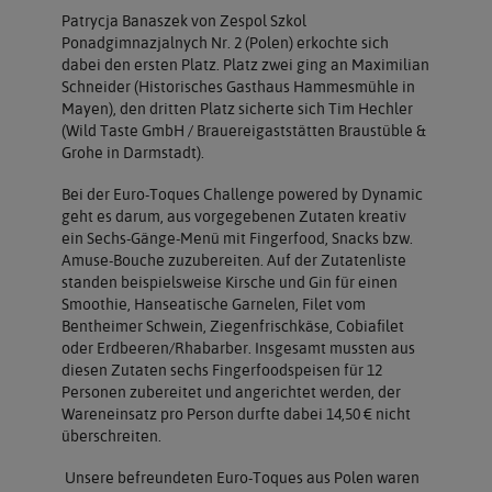
Patrycja Banaszek von Zespol Szkol
Ponadgimnazjalnych Nr. 2 (Polen) erkochte sich
dabei den ersten Platz. Platz zwei ging an Maximilian
Schneider (Historisches Gasthaus Hammesmühle in
Mayen), den dritten Platz sicherte sich Tim Hechler
(Wild Taste GmbH / Brauereigaststätten Braustüble &
Grohe in Darmstadt).
Bei der Euro-Toques Challenge powered by Dynamic
geht es darum, aus vorgegebenen Zutaten kreativ
ein Sechs-Gänge-Menü mit Fingerfood, Snacks bzw.
Amuse-Bouche zuzubereiten. Auf der Zutatenliste
standen beispielsweise Kirsche und Gin für einen
Smoothie, Hanseatische Garnelen, Filet vom
Bentheimer Schwein, Ziegenfrischkäse, Cobiafilet
oder Erdbeeren/Rhabarber. Insgesamt mussten aus
diesen Zutaten sechs Fingerfoodspeisen für 12
Personen zubereitet und angerichtet werden, der
Wareneinsatz pro Person durfte dabei 14,50 € nicht
überschreiten.
Unsere befreundeten Euro-Toques aus Polen waren