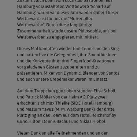
Zukunft. Auch beim vom Kochklub Gastronom aus
Hamburg veranstalteten Wettbewerb "Scharf auf
Hamburg" waren wir dieses Jahr wieder dabei. Dieser
Wettbewerb ist für uns die "Mutter aller
Wettbewerbe". Durch diese langjährige
Zusammenarbeit wurde unsere Philosophie, uns bei
Wettbewerben zu engagieren, mit initiiert.
Dieses Mal kämpften wieder fünf Teams um den Sieg
und hatten live die Gelegenheit, ihre Smoothie-Idee
und die Konzepte ihrer drei Fingerfood-Kreationen
vor geladenen Gästen zuzubereiten und zu
präsentieren. Mixer von Dynamic, Blender von Santos
und auch unsere Crepémaker waren im Einsatz.
Auf dem Treppchen ganz oben standen Elise Scholl
und Patrick Möller von der Helm AG. Platz zwei
erkochten sich Max Thielke (SIDE Hotel Hamburg)
und Mazlum Yavuz (M. M. Warburg Bank), der dritte
Platz ging an das Team aus dem Hotel Reichshof by
Curio Hilton: Dennis Bachus und Niklas Hiebel.
Vielen Dank an alle Teilnehmenden und an den